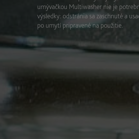
umývačkou Multiwasher nie je potrebn
výsledky: odstránia sa zaschnuté a usa
po umytí pripravené na použitie.