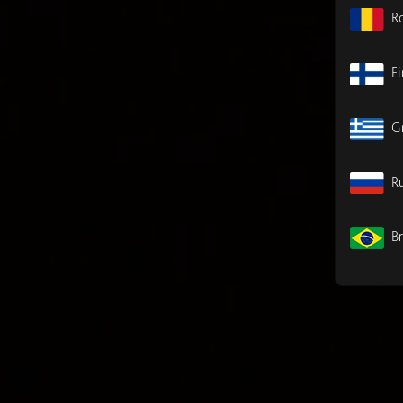
R
F
G
Ru
Br