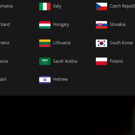
omania
Italy
Czech Republ
inland
Hungary
Slovakia
reece
Lithuania
South Korea
ssia
Saudi Arabia
Poland
asil
Hebrew