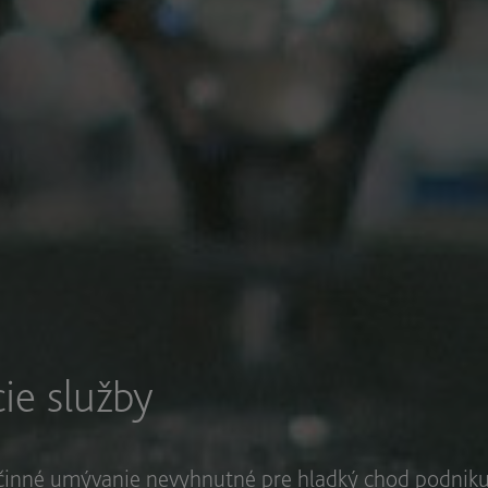
ie služby
účinné umývanie nevyhnutné pre hladký chod podniku