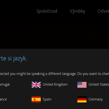
Spoločnosť
Výrobky
Odvet
te si jazyk.
ected you might be speaking a different language. Do you want to chan
ortugal
United Kingdom
United State
rance
Spain
Germany