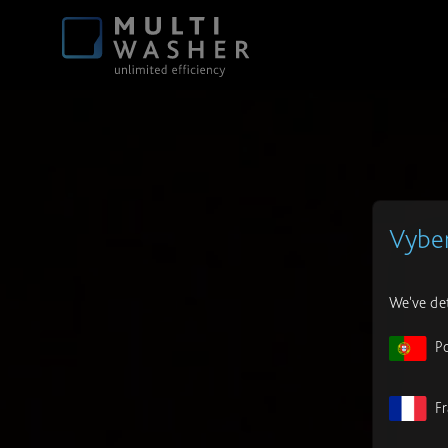
Vyber
We've det
P
F