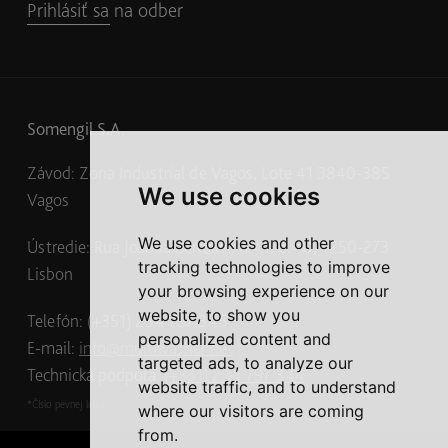
Prihlásiť sa na odber
Somengil S.A.
Závod: Zona Industrial de Vagos, Lote 41 3840-385
We use cookies
Vagos
We use cookies and other
Ústredie: Rua Joshua Benoliel, n.º 1, 6.º D, 1250-273
tracking technologies to improve
Lisbon
your browsing experience on our
website, to show you
Telefón: (+351) 234 797 345
*
personalized content and
E-mail:
info@multiwasher.net
targeted ads, to analyze our
Technická podpora:
(+351) 234 797 344
*
website traffic, and to understand
*Číslo pevnej linky
where our visitors are coming
from.