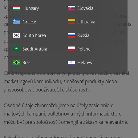
legislatívnymi požiadavkami a vzťahujú sa na každé
Hungary
Slovakia
spracúvanie osobných údajov vrátane ich zhromažďovania,
Greece
Lithuania
zaznamenávania, usporiadania, štruktúrovania, uchovávania,
prispôsobovania alebo zmeny, vyhľadávania, nahliadania,
South Korea
Russia
používania, zverejňovania prenosom, šírenia alebo iného
sprístupňovania, porovnávania alebo prepájania,
Saudi Arabia
Poland
obmedzovania, odstraňovania alebo likvidácie.
Brasil
Hebrew
Cieľom spoločnosti Somengil je poskytovať služby, zasielať
marketingovú komunikáciu, zlepšovať produkty alebo
prispôsobovať používateľské skúsenosti.
Osobné údaje zhromažďujeme na účely zasielania e-
mailových kampaní, bulletinov a iných informácií, ktoré
môžu byť pre spoločnosť Somengil a zákazníka relevantné.
Pokiaľ ide o zdieľanie informácií, zaručujeme, že osobné