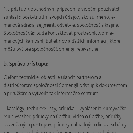
Na prístup k obchodným prípadom a videám používateľ
súhlasí s poskytnutím svojich údajov, ako sú: meno, e-
mailová adresa, segment, odvetvie, spoločnosť a krajina.
Spoločnosť vás bude kontaktovať prostredníctvom e-
mailových kampaní, bulletinov a ďalších informácií, ktoré
môžu byť pre spoločnosť Somengil relevantné.
b. Správa prístupu:
Cieľom technickej oblasti je uľahčiť partnerom a
distribútorom spoločnosti Somengil prístup k dokumentom
a príručkám a vytvoriť tak informačné centrum:
– katalógy, technické listy, príručka + vyhlásenia k umývačke
MultiWasher, príručky na údržbu, videá o údržbe, príručky
osvedčených postupov, príručky náhradných dielov, schémy
zapojenia, technické príručky programovania, technické