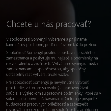
Chcete u nás pracovať?
V spoločnosti Somengil vyberáme a prijímame
kandidátov postupne, podľa cieľov pre každú pozíciu.
Spoločnosť Somengil posilňuje postavenie každého
zamestnanca a poskytuje mu najlepšie podmienky na
rozvoj talentu a zručností. Vytvárame synergiu medzi
zamestnancami a spoločnosťou, aby spoločný
udržateľný rast vytváral trvalé väzby.
Pre spoločnosť Somengil je nevyhnutné vytvoriť
prostredie, v ktorom sa osobný a pracovný život
snúbia, a výsledkom sú pracovné podmienky, ktoré sú v
súlade s osobnými očakávaniami. Cieľom je prispieť k
budúcnosti pracovných príležitostí a zabezpečiť
rovnováhu medzi potrebami spoločnosti a ambíciami