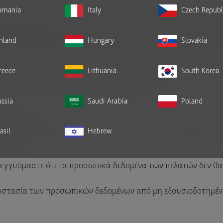
τις υποχρεώσεις της Somengil σχετικά με την επεξεργασία 
omania
Italy
Czech Republ
ιασφαλιστεί η συμμόρφωση με τις ισχύουσες νομοθετικές απα
αμβανομένης της συλλογής, της καταγραφής, της οργάνωσης
inland
Hungary
Slovakia
σης, της διαβούλευσης, της χρήσης, της κοινοποίησης με δια
ού, της διαγραφής ή της καταστροφής τους.
reece
Lithuania
South Korea
πηρεσία, να στέλνει επικοινωνίες μάρκετινγκ, να βελτιώνει τα 
ssia
Saudi Arabia
Poland
στολή διαφημιστικών εκστρατειών μέσω email, ενημερωτικώ
asil
Hebrew
 πελάτη.
γγυόμαστε ότι τα προσωπικά δεδομένα των πελατών δεν θα 
ροστασία των προσωπικών δεδομένων από μη εξουσιοδοτημέ