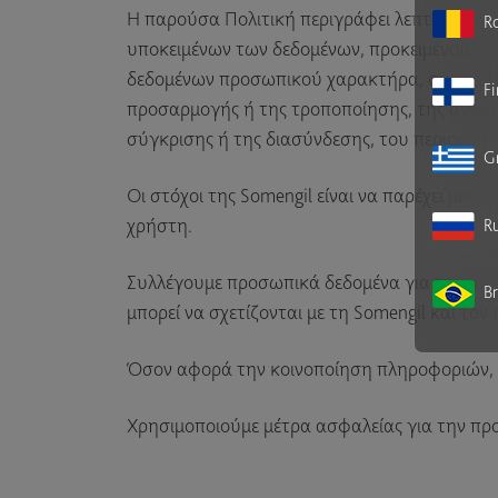
Η παρούσα Πολιτική περιγράφει λεπτομερώς 
R
υποκειμένων των δεδομένων, προκειμένου να δ
δεδομένων προσωπικού χαρακτήρα, συμπεριλ
F
προσαρμογής ή της τροποποίησης, της ανάκτη
σύγκρισης ή της διασύνδεσης, του περιορισμ
G
Οι στόχοι της Somengil είναι να παρέχει μια υ
χρήστη.
Ru
Συλλέγουμε προσωπικά δεδομένα για την απο
Br
μπορεί να σχετίζονται με τη Somengil και τον
Όσον αφορά την κοινοποίηση πληροφοριών, ε
Χρησιμοποιούμε μέτρα ασφαλείας για την π