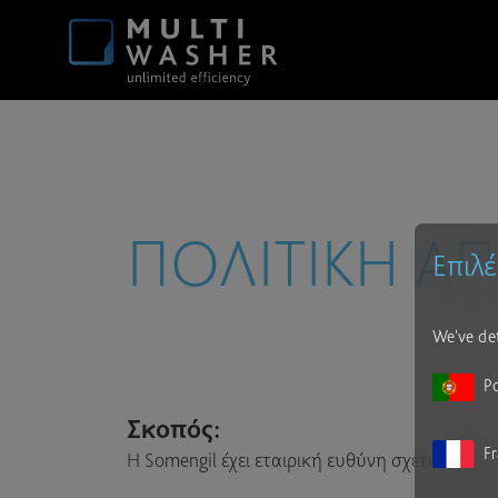
ΠΟΛΙΤΙΚΗ Α
Επιλ
We've det
P
Σκοπός:
F
Η Somengil έχει εταιρική ευθύνη σχετικά με