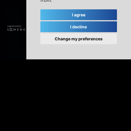
from.
I agree
I decline
Change my preferences
Καινοτόμες λύσεις πλύσης
Το Multiwasher έχει σχεδιαστεί σε μορφή ερμαρίου, το