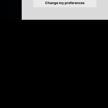
Change my preferences
Soluzioni di lavaggio
innovative
Multiwasher è stata progettata in un formato ad
armadietto, che consente un controllo completo dei
processi di lavaggio.
La sua tecnologia all'avanguardia garantisce un lavaggio
efficiente e sostenibile, basato su processi ottimizzati