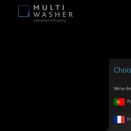
Chois
We've det
P
F