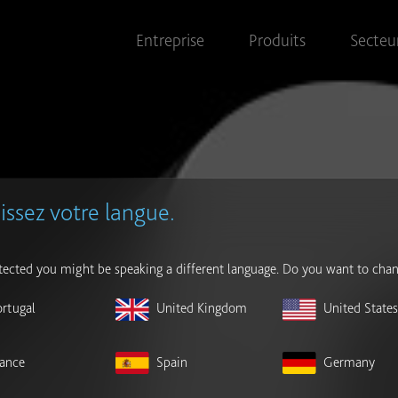
Entreprise
Produits
Secteu
issez votre langue.
ected you might be speaking a different language. Do you want to chan
ortugal
United Kingdom
United State
rance
Spain
Germany