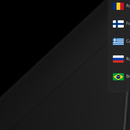
R
F
G
Ru
Br