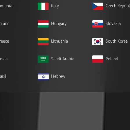
omania
Italy
Czech Republ
inland
Hungary
Slovakia
reece
Lithuania
South Korea
ssia
Saudi Arabia
Poland
asil
Hebrew