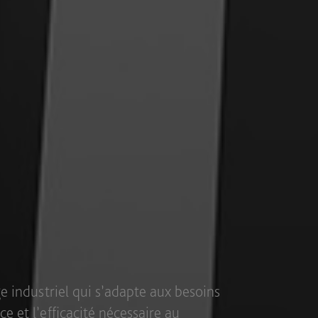
r aux divers segments de l’industrie,
rer différents ustensiles et objets au