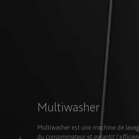
Secteurs
Multiwasher a été conçue pour s’adapte
et elle vous donne la possibilité d’insé