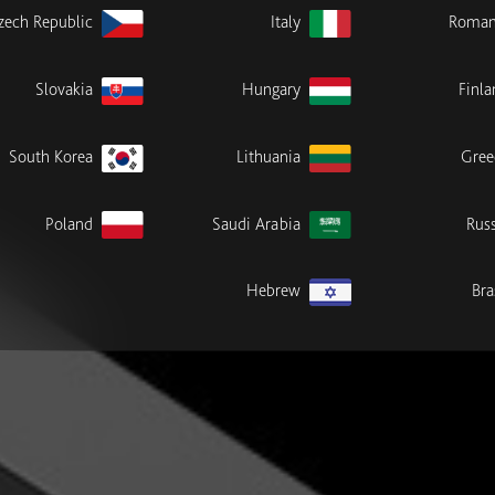
zech Republic
Italy
Roman
Slovakia
Hungary
Finla
South Korea
Lithuania
Gree
Poland
Saudi Arabia
Russ
Hebrew
Bra