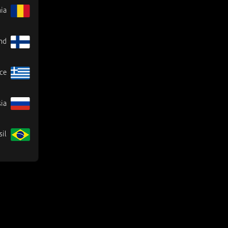
ia
nd
ce
ia
sil