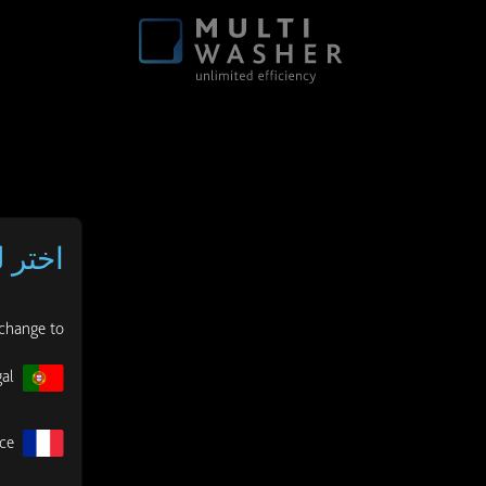
اختر ل
change to:
al
ce