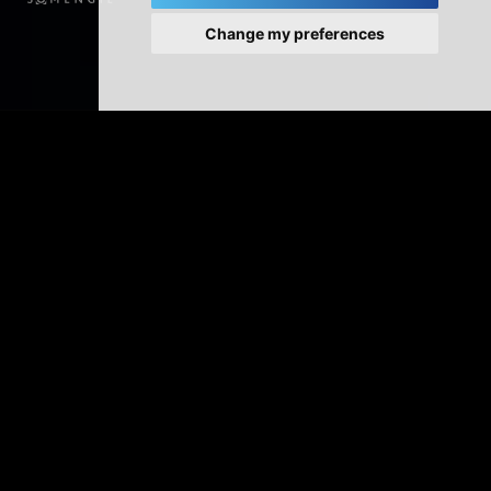
Change my preferences
Soluções de lavagem
inovadoras
A Multiwasher foi projetada com um formato de cabine
que permite processos de lavagem completamente
controlados.
Com uma tecnologia de ponta que assegura uma