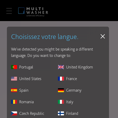
Choisissez votre langue.
We've detected you might be speaking a different
language. Do you want to change to:
Portugal
United Kingdom
United States
France
Spain
Germany
Romania
Italy
Czech Republic
Finland