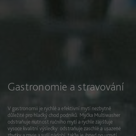
Gastronomie a stravování
V gastronomii je rychlé a efektivní mytí nezbytně
důležité pro hladký chod podniků. Myčka Multiwasher
odstraňuje nutnost ručního mytí a rychle zajišťuje
vysoce kvalitní výsledky: odstraňuje zaschlé a usazené
zbytky a myje a suší nádobí, takže je ihned po umytí