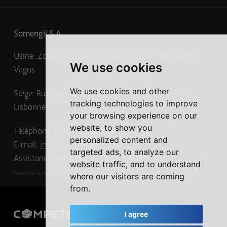
Somengil S.A.
Usine: Zona Industrial de Vagos, Lote 41 3840-385
We use cookies
Vagos
We use cookies and other
Siège: Rua Joshua Benoliel, n.º 1, 6.º D, 1250-273
tracking technologies to improve
Lisbonne
your browsing experience on our
website, to show you
Téléphone: (+351) 234 797 345
*
personalized content and
E-mail:
info@multiwasher.net
targeted ads, to analyze our
Assistance technique:
(+351) 234 797 344
*
website traffic, and to understand
*Appel sur le territoire national
where our visitors are coming
from.
I agree