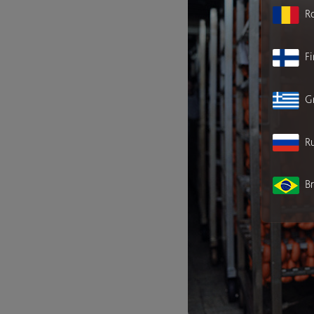
R
F
G
Ru
Br