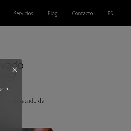
Servicios
Blog
Contacto
ES
avado
rne?
ge to:
ntes de secado de
s
.