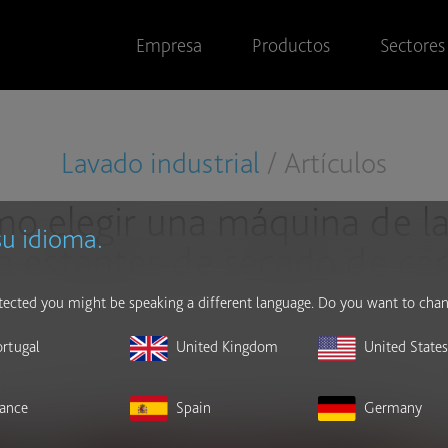
Empresa
Productos
Sectores
Lavado industrial
/ Artículos
o elegir una máquina de l
 su idioma.
a estantes de secado de ca
ected you might be speaking a different language. Do you want to chan
 y cómo funcionan las máquinas de lavado para esta
ortugal
United Kingdom
United State
carne, y cómo elegir la más adecuada para tu negocio
rance
Spain
Germany