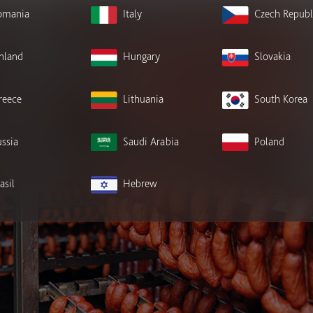
omania
Italy
Czech Republ
inland
Hungary
Slovakia
reece
Lithuania
South Korea
ssia
Saudi Arabia
Poland
asil
Hebrew