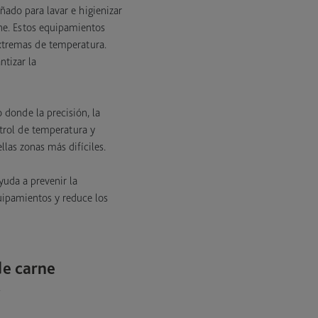
ñado para lavar e higienizar
rne. Estos equipamientos
 extremas de temperatura.
ntizar la
 donde la precisión, la
ntrol de temperatura y
las zonas más difíciles.
uda a prevenir la
quipamientos y reduce los
de carne
.