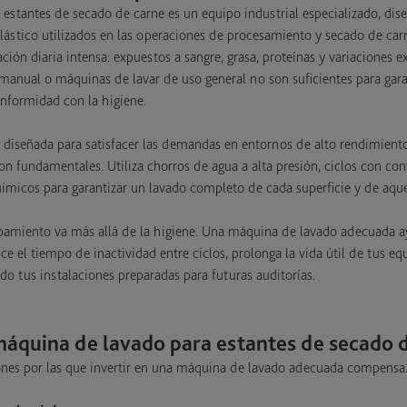
stantes de secado de carne es un equipo industrial especializado, dise
lástico utilizados en las operaciones de procesamiento y secado de ca
ación diaria intensa: expuestos a sangre, grasa, proteínas y variaciones
 manual o máquinas de lavar de uso general no son suficientes para gara
onformidad con la higiene.
diseñada para satisfacer las demandas en entornos de alto rendimiento
son fundamentales. Utiliza chorros de agua a alta presión, ciclos con co
ímicos para garantizar un lavado completo de cada superficie y de aquel
ipamiento va más allá de la higiene. Una máquina de lavado adecuada ay
uce el tiempo de inactividad entre ciclos, prolonga la vida útil de tus e
do tus instalaciones preparadas para futuras auditorías.
máquina de lavado para estantes de secado 
zones por las que invertir en una máquina de lavado adecuada compensa