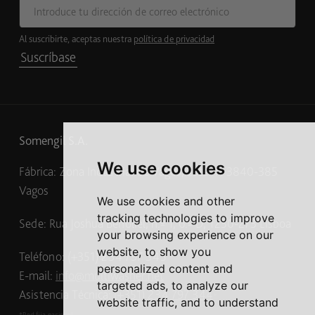
Al suscribirte, aceptas nuestra
política de privacidad
Suscríbase
Somengil S.A.
We use cookies
Fábrica: Zona Industrial de Vagos, Lote 41 3840-385
Vagos
We use cookies and other
tracking technologies to improve
Sede: Rua Joshua Benoliel, n.º 1, 6.º D, 1250-273 Lisboa
your browsing experience on our
website, to show you
Teléfono: (+351) 234 797 345
*
personalized content and
E-mail:
info@multiwasher.net
targeted ads, to analyze our
Asistencia Técnica:
(+351) 234 797 344
*
website traffic, and to understand