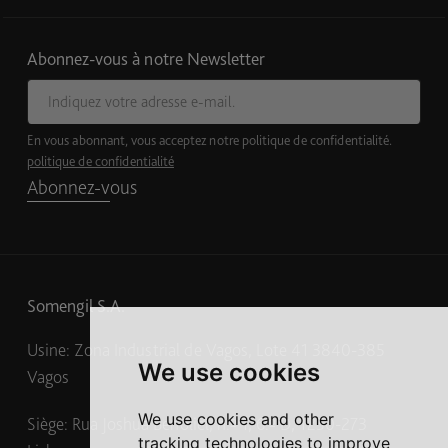
Abonnez-vous à notre Newsletter
E-mail
En vous abonnant, vous acceptez notre politique de confidentialité.
politique de confidentialité
Abonnez-vous
Somengil S.A.
Usine: Zona Industrial de Vagos, Lote 41 3840-385
We use cookies
Vagos
We use cookies and other
Siège: Rua Joshua Benoliel, n.º 1, 6.º D, 1250-273
tracking technologies to improve