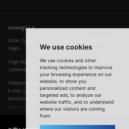
Somengil S.A.
Usine: Zona Industrial de Vagos, Lote 41 3840-385
We use cookies
Vagos
We use cookies and other
Siège: Rua Joshua Benoliel, n.º 1, 6.º D, 1250-273
tracking technologies to improve
Lisbonne
your browsing experience on our
website, to show you
Téléphone: (+351) 234 797 345
*
personalized content and
E-mail:
info@multiwasher.net
targeted ads, to analyze our
Assistance technique:
(+351) 234 797 344
*
website traffic, and to understand
*Appel sur le territoire national
where our visitors are coming
from.