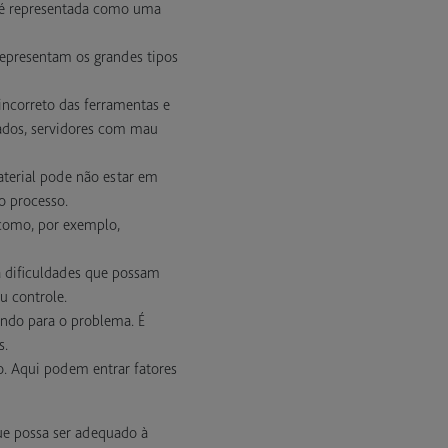
ue é representada como uma
 representam os grandes tipos
incorreto das ferramentas e
ados, servidores com mau
aterial pode não estar em
o processo.
 como, por exemplo,
 dificuldades que possam
u controle.
ndo para o problema. É
s.
o. Aqui podem entrar fatores
que possa ser adequado à