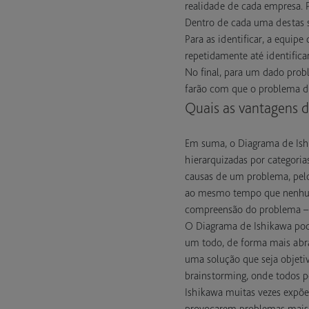
realidade de cada empresa. 
Dentro de cada uma destas s
Para as identificar, a equip
repetidamente até identifica
No final, para um dado probl
farão com que o problema de
Quais as vantagens 
Em suma, o Diagrama de Ishi
hierarquizadas por categorias
causas de um problema, pelo 
ao mesmo tempo que nenhuma 
compreensão do problema – m
O Diagrama de Ishikawa pode
um todo, de forma mais abran
uma solução que seja objeti
brainstorming, onde todos p
Ishikawa muitas vezes expõe
provocarem problemas mais