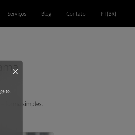
Serviços
Blog
Contato
PT(BR)
rama
ge to:
e forma simples.
s