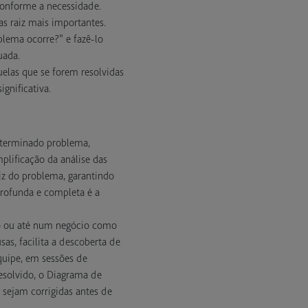
conforme a necessidade.
s raiz mais importantes.
blema ocorre?” e fazê-lo
uada.
uelas que se forem resolvidas
gnificativa.
determinado problema,
mplificação da análise das
aiz do problema, garantindo
rofunda e completa é a
ho ou até num negócio como
as, facilita a descoberta de
quipe, em sessões de
esolvido, o Diagrama de
 sejam corrigidas antes de