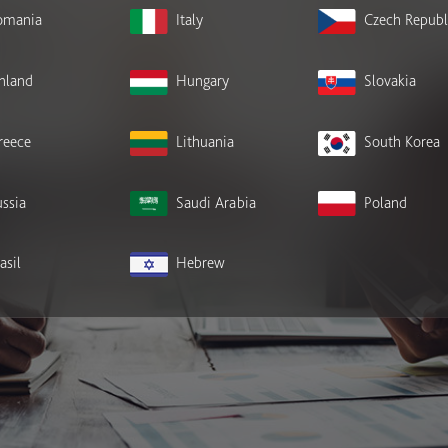
omania
Italy
Czech Republ
inland
Hungary
Slovakia
reece
Lithuania
South Korea
ssia
Saudi Arabia
Poland
asil
Hebrew