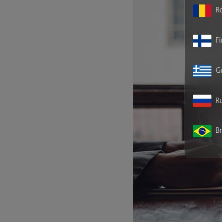
R
F
G
Ru
Br