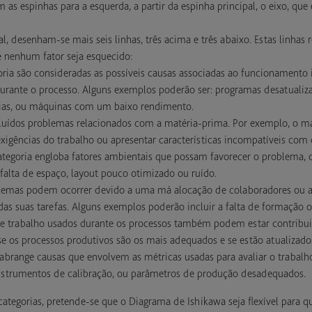
am as espinhas para a esquerda, a partir da espinha principal, o eixo, q
al, desenham-se mais seis linhas, três acima e três abaixo. Estas linhas
e nenhum fator seja esquecido:
oria são consideradas as possíveis causas associadas ao funcionamento 
rante o processo. Alguns exemplos poderão ser: programas desatualiz
ias, ou máquinas com um baixo rendimento.
cluídos problemas relacionados com a matéria-prima. Por exemplo, o m
igências do trabalho ou apresentar características incompatíveis com 
categoria engloba fatores ambientais que possam favorecer o problema,
falta de espaço, layout pouco otimizado ou ruído.
lemas podem ocorrer devido a uma má alocação de colaboradores ou a
as suas tarefas. Alguns exemplos poderão incluir a falta de formação o
e trabalho usados durante os processos também podem estar contribui
e os processos produtivos são os mais adequados e se estão atualizado
a abrange causas que envolvem as métricas usadas para avaliar o trabalh
nstrumentos de calibração, ou parâmetros de produção desadequados.
categorias, pretende-se que o Diagrama de Ishikawa seja flexível para 