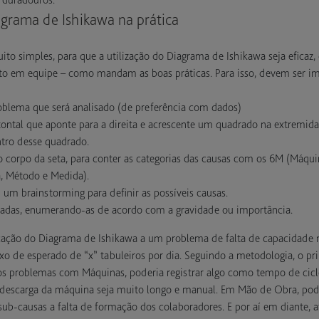
agrama de Ishikawa na prática
o simples, para que a utilização do Diagrama de Ishikawa seja eficaz, 
to em equipe – como mandam as boas práticas. Para isso, devem ser i
oblema que será analisado (de preferência com dados)
ontal que aponte para a direita e acrescente um quadrado na extremida
tro desse quadrado.
o corpo da seta, para conter as categorias das causas com os 6M (Máqui
, Método e Medida).
um brainstorming para definir as possíveis causas.
tradas, enumerando-as de acordo com a gravidade ou importância.
cação do Diagrama de Ishikawa a um problema de falta de capacidade 
o de esperado de “x” tabuleiros por dia. Seguindo a metodologia, o prim
s problemas com Máquinas, poderia registrar algo como tempo de cicl
e descarga da máquina seja muito longo e manual. Em Mão de Obra, pode
ub-causas a falta de formação dos colaboradores. E por aí em diante, a