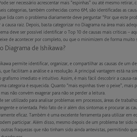
Pode ser necessário acrescentar mais “espinhas” ou até mesmo retirar, 
eis categorias, também conhecidas como 6M, são identificadas as causa
e que lida com o problema diariamente deve perguntar “Por que este pro
r a causa raiz. Depois, basta categorizar no Diagrama na área mais adeq
ema deve ser possível identificar o Top 10 de causas mais críticas – aq
ixe de acontecer por completo, ou que o minimizem de forma muito si
do Diagrama de Ishikawa?
kawa permite identificar, organizar, e compartilhar as causas de um 
, que facilitam a análise e a resolução. A principal vantagem está na si
grafismo imediato e intuitivo. Assim, é mais fácil descobrir a causa-r
categoria é esquecida. Quanto “mais espinhas tiver o peixe”, mais p
as não convém exagerar para não se perder a leitura.
 ser utilizado para analisar problemas em processos, áreas de trabal
gente e orientada. Pelo fato de ir além dos sintomas e procurar as caus
vamente eficaz. Também é uma excelente ferramenta para utilizar em e
odem participar. Além disso, mesmo depois de um problema ter sido r
 outras fraquezas que não tinham sido ainda antevistas, permitindo que
 duradouros.