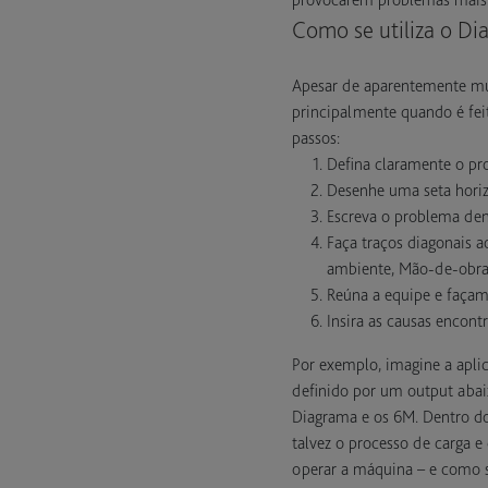
Como se utiliza o Di
Apesar de aparentemente muit
principalmente quando é fei
passos:
Defina claramente o pr
Desenhe uma seta horiz
Escreva o problema den
Faça traços diagonais a
ambiente, Mão-de-obra
Reúna a equipe e façam 
Insira as causas encon
Por exemplo, imagine a apli
definido por um output abaix
Diagrama e os 6M. Dentro do
talvez o processo de carga 
operar a máquina – e como s