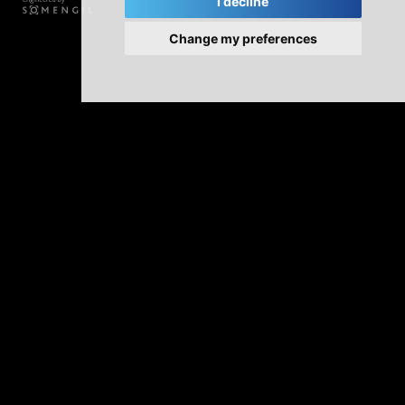
I decline
Change my preferences
Veľtrhy 2026
Spoločnosť Somengil s potešením oznamuje svoju
účasť na niekoľkých veľtrhoch v roku 2026!
Multiwasher bude prítomný vo viacerých krajinách,
aby demonštroval, ako môže zlepšiť pracie procesy.
Zistite o tom všetko a navštívte nás!