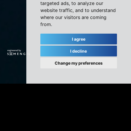
targeted ads, to analyze our
website traffic, and to understand
where our visitors are coming
from.
I agree
I decline
Change my preferences
Filtros