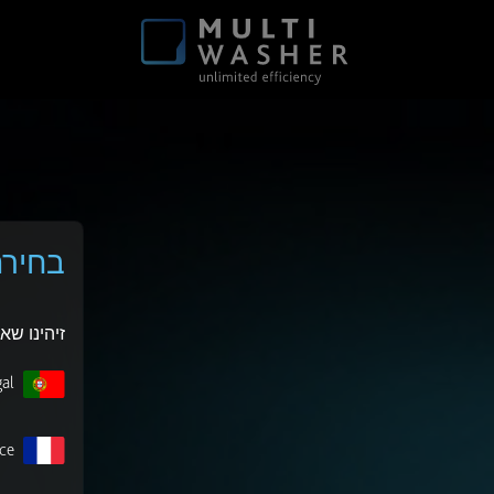
בחירת
זיהינו ש
al
ce