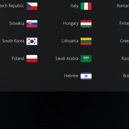
zech Republic
Italy
Roman
Slovakia
Hungary
Finla
South Korea
Lithuania
Gree
Poland
Saudi Arabia
Russ
Hebrew
Bra