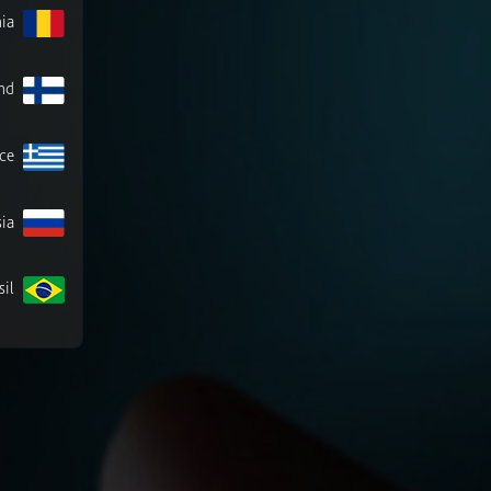
ia
nd
ce
ia
sil