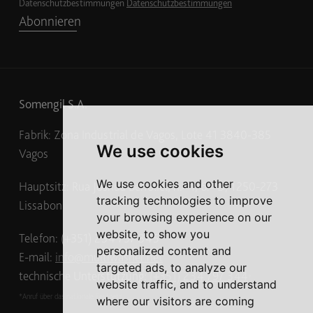
Datenschutzbestimmungen
Datenschutzbestimmungen
Abonnieren
Somengil S.A.
Fabrik: Zona Industrial de Vagos, Lote 41 3840-385
We use cookies
Vagos
We use cookies and other
Hauptsitz: Rua Joshua Benoliel, n.º 1, 6.º D, 1250-273
tracking technologies to improve
Lissabon
your browsing experience on our
website, to show you
Telefon: (+351) 234 797 345
*
personalized content and
E-mail:
info@multiwasher.net
targeted ads, to analyze our
technische Unterstützung:
(+351) 234 797 344
*
website traffic, and to understand
*Anruf über das nationale Festnetz
where our visitors are coming